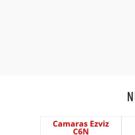
N
Camaras Ezviz
C6N