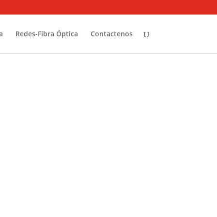
a
Redes-Fibra Óptica
Contactenos
 es buena pero el
jor !!!